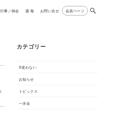
行事／例会
週 報
お問い合せ
会員ページ
カテゴリー
X使わない
お知らせ
トピックス
ス
一水会